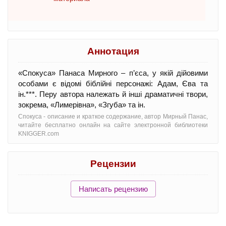
Аннотация
«Спокуса» Панаса Мирного – п’єса, у якій дійовими
особами є відомі біблійні персонажі: Адам, Єва та
ін.***. Перу автора належать й інші драматичні твори,
зокрема, «Лимерівна», «Згуба» та ін.
Спокуса - oписание и краткое содержание, автор Мирный Панас,
читайте бесплатно онлайн на сайте электронной библиотеки
KNIGGER.com
Рецензии
Написать рецензию