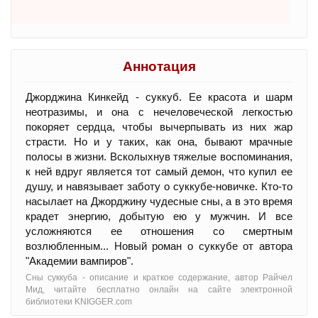
Аннотация
Джорджина Кинкейд - суккуб. Ее красота и шарм
неотразимы, и она с нечеловеческой легкостью
покоряет сердца, чтобы вычерпывать из них жар
страсти. Но и у таких, как она, бывают мрачные
полосы в жизни. Всколыхнув тяжелые воспоминания,
к ней вдруг является тот самый демон, что купил ее
душу, и навязывает заботу о суккубе-новичке. Кто-то
насылает на Джорджину чудесные сны, а в это время
крадет энергию, добытую ею у мужчин. И все
усложняются ее отношения со смертным
возлюбленным... Новый роман о суккубе от автора
"Академии вампиров".
Сны суккуба - oписание и краткое содержание, автор Райчел
Мид, читайте бесплатно онлайн на сайте электронной
библиотеки KNIGGER.com