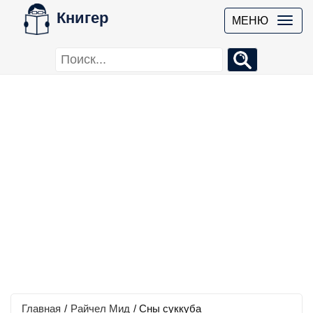
Книгер
МЕНЮ
Главная
/
Райчел Мид
/
Сны суккуба