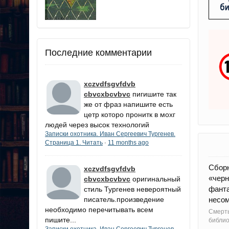
Последние комментарии
xczvdfsgvfdvb
cbvcxbcvbvc
пигишите так
же от фраз напишите есть
цетр которо пронитк в мохг
людей через высок технологий
Записки охотника. Иван Сергеевич Тургенев.
Страница 1. Читать
11 months ago
·
Сборн
xczvdfsgvfdvb
«черн
cbvcxbcvbvc
оригинальный
фант
стиль Тургенев невероятный
писатель.произведение
несом
необходимо перечитывать всем
Смерт
пишите...
библи
Записки охотника. Иван Сергеевич Тургенев.