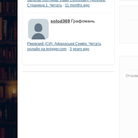
Страница 1. Читать
11 months ago
·
solod369
Графомань.
Ржевский (СИ). Афанасьев Семён. Читать
онлайн на knigger.com
3 years ago
·
Отзывы