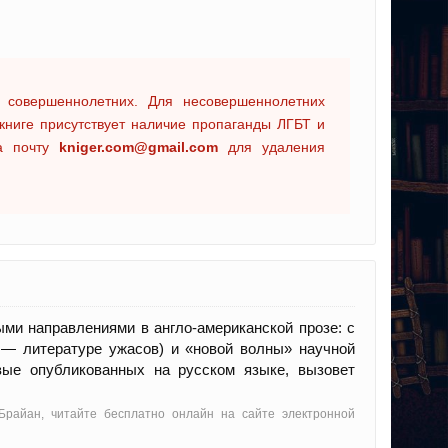
 совершеннолетних. Для несовершеннолетних
книге присутствует наличие пропаганды ЛГБТ и
на почту
kniger.com@gmail.com
для удаления
ми направлениями в англо-американской прозе: с
 — литературе ужасов) и «новой волны» научной
вые опубликованных на русском языке, вызовет
Брайан, читайте бесплатно онлайн на сайте электронной