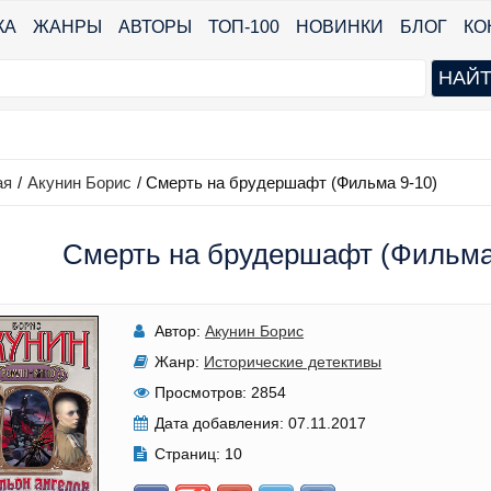
КА
ЖАНРЫ
АВТОРЫ
ТОП-100
НОВИНКИ
БЛОГ
КО
ая
/
Акунин Борис
/
Смерть на брудершафт (Фильма 9-10)
Смерть на брудершафт (Фильма 
Автор:
Акунин Борис
Жанр:
Исторические детективы
Просмотров:
2854
Дата добавления:
07.11.2017
Страниц:
10