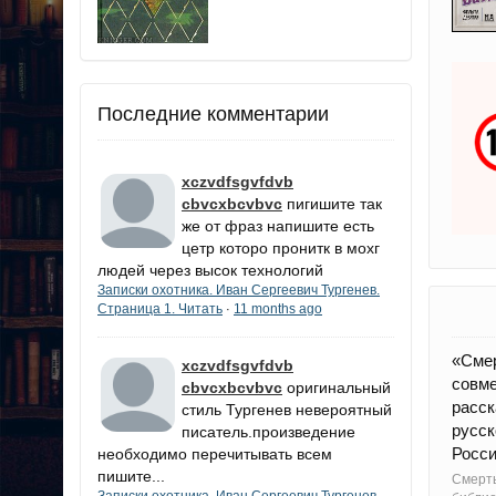
Последние комментарии
xczvdfsgvfdvb
cbvcxbcvbvc
пигишите так
же от фраз напишите есть
цетр которо пронитк в мохг
людей через высок технологий
Записки охотника. Иван Сергеевич Тургенев.
Страница 1. Читать
11 months ago
·
«Сме
xczvdfsgvfdvb
совме
cbvcxbcvbvc
оригинальный
расск
стиль Тургенев невероятный
русск
писатель.произведение
Росси
необходимо перечитывать всем
пишите...
Смерть
Записки охотника. Иван Сергеевич Тургенев.