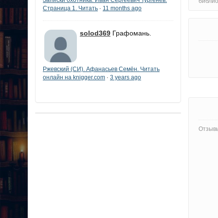
библи
Страница 1. Читать
11 months ago
·
solod369
Графомань.
Ржевский (СИ). Афанасьев Семён. Читать
онлайн на knigger.com
3 years ago
·
Отзывы