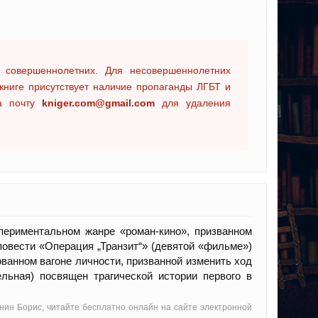
 совершеннолетних. Для несовершеннолетних
книге присутствует наличие пропаганды ЛГБТ и
на почту
kniger.com@gmail.com
для удаления
периментальном жанре «роман-кино», призванном
повести «Операция „Транзит“» (девятой «фильме»)
ванном вагоне личности, призванной изменить ход
ельная) посвящен трагической истории первого в
унин Борис, читайте бесплатно онлайн на сайте электронной