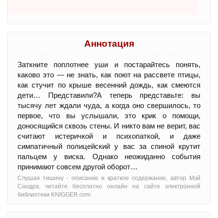
Аннотация
Заткните поплотнее уши и постарайтесь понять,
каково это — не знать, как поют на рассвете птицы,
как стучит по крыше весенний дождь, как смеются
дети… Представили?А теперь представьте: вы
тысячу лет ждали чуда, а когда оно свершилось, то
первое, что вы услышали, это крик о помощи,
доносящийся сквозь стены. И никто вам не верит, вас
считают истеричкой и психопаткой, и даже
симпатичный полицейский у вас за спиной крутит
пальцем у виска. Однако неожиданно события
принимают совсем другой оборот…
Слушая тишину - oписание и краткое содержание, автор Мэй
Сандра, читайте бесплатно онлайн на сайте электронной
библиотеки KNIGGER.com