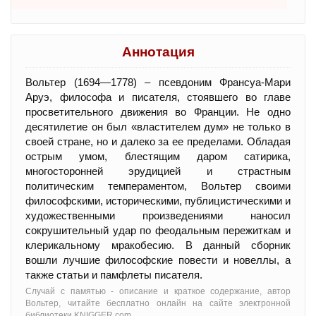
Аннотация
Вольтер (1694—1778) – псевдоним Франсуа-Мари
Аруэ, философа и писателя, стоявшего во главе
просветительного движения во Франции. Не одно
десятилетие он был «властителем дум» не только в
своей стране, но и далеко за ее пределами. Обладая
острым умом, блестящим даром сатирика,
многосторонней эрудицией и страстным
политическим темпераментом, Вольтер своими
философскими, историческими, публицистическими и
художественными произведениями наносил
сокрушительный удар по феодальным пережиткам и
клерикальному мракобесию. В данный сборник
вошли лучшие философские повести и новеллы, а
также статьи и памфлеты писателя.
Случай с памятью - oписание и краткое содержание, автор
Вольтер, читайте бесплатно онлайн на сайте электронной
библиотеки KNIGGER.com