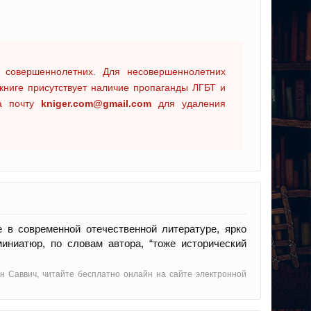
 совершеннолетних. Для несовершеннолетних
книге присутствует наличие пропаганды ЛГБТ и
на почту
kniger.com@gmail.com
для удаления
 в современной отечественной литературе, ярко
иниатюр, по словам автора, “тоже исторический
н Саввич, читайте бесплатно онлайн на сайте электронной