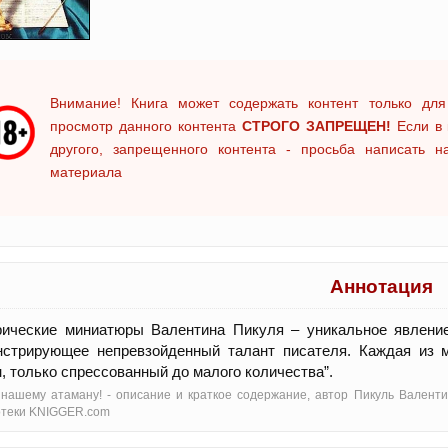
Внимание! Книга может содержать контент только для
просмотр данного контента
СТРОГО ЗАПРЕЩЕН!
Если в 
другого, запрещенного контента - просьба написать 
материала
Аннотация
рические миниатюры Валентина Пикуля – уникальное явление
нстрирующее непревзойденный талант писателя. Каждая из м
, только спрессованный до малого количества”.
нашему атаману! - oписание и краткое содержание, автор Пикуль Валенти
отеки KNIGGER.com