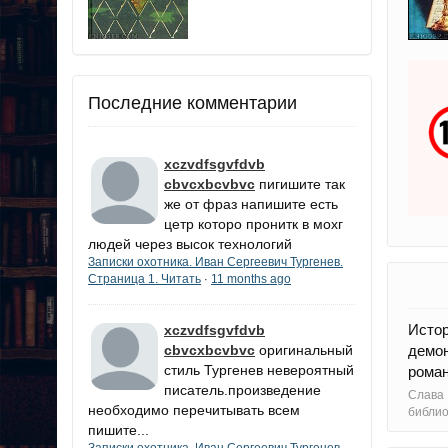
Последние комментарии
xczvdfsgvfdvb
cbvcxbcvbvc
пигишите так
же от фраз напишите есть
цетр которо пронитк в мохг
людей через высок технологий
Записки охотника. Иван Сергеевич Тургенев.
Страница 1. Читать
11 months ago
·
Исто
xczvdfsgvfdvb
демо
cbvcxbcvbvc
оригинальный
стиль Тургенев невероятный
роман
писатель.произведение
Слава 
необходимо перечитывать всем
библи
пишите...
Записки охотника. Иван Сергеевич Тургенев.