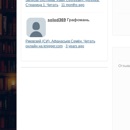
Страница 1. Читать
11 months ago
·
solod369
Графомань.
Ржевский (СИ). Афанасьев Семён. Читать
онлайн на knigger.com
3 years ago
·
Отзывы