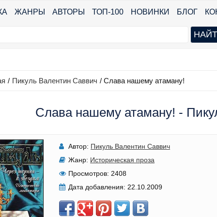
КА
ЖАНРЫ
АВТОРЫ
ТОП-100
НОВИНКИ
БЛОГ
КО
ая
/
Пикуль Валентин Саввич
/
Слава нашему атаману!
Слава нашему атаману! - Пик
Автор:
Пикуль Валентин Саввич
Жанр:
Историческая проза
Просмотров:
2408
Дата добавления:
22.10.2009