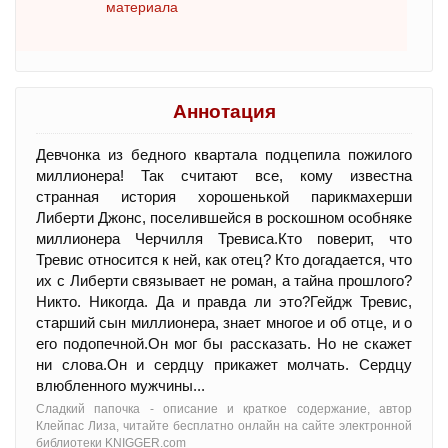
материала
Аннотация
Девчонка из бедного квартала подцепила пожилого
миллионера! Так считают все, кому известна
странная история хорошенькой парикмахерши
Либерти Джонс, поселившейся в роскошном особняке
миллионера Черчилля Тревиса.Кто поверит, что
Тревис относится к ней, как отец? Кто догадается, что
их с Либерти связывает не роман, а тайна прошлого?
Никто. Никогда. Да и правда ли это?Гейдж Тревис,
старший сын миллионера, знает многое и об отце, и о
его подопечной.Он мог бы рассказать. Но не скажет
ни слова.Он и сердцу прикажет молчать. Сердцу
влюбленного мужчины...
Сладкий папочка - oписание и краткое содержание, автор
Клейпас Лиза, читайте бесплатно онлайн на сайте электронной
библиотеки KNIGGER.com