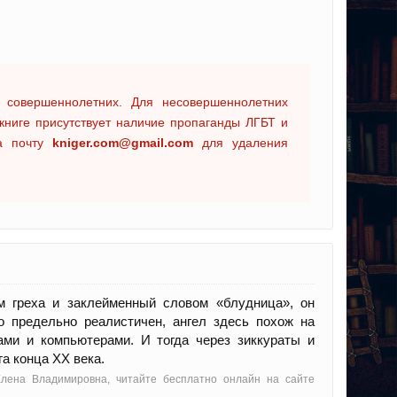
 совершеннолетних. Для несовершеннолетних
книге присутствует наличие пропаганды ЛГБТ и
на почту
kniger.com@gmail.com
для удаления
ом греха и заклейменный словом «блудница», он
о предельно реалистичен, ангел здесь похож на
ами и компьютерами. И тогда через зиккураты и
а конца XX века.
Елена Владимировна, читайте бесплатно онлайн на сайте