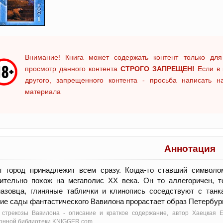
Внимание! Книга может содержать контент только для
просмотр данного контента
СТРОГО ЗАПРЕЩЕН!
Если в 
другого, запрещенного контента - просьба написать 
материала
Аннотация
от город принадлежит всем сразу. Когда-то ставший символ
ительно похож на мегаполис XX века. Он то аллегоричен, т
азовца, глиняные таблички и клинопись соседствуют с танк
ие сады фантастического Вавилона прорастает образ Петербург
 стрекозы Вавилона - oписание и краткое содержание, автор Хаецкая 
онной библиотеки KNIGGER.com