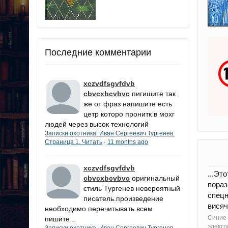
Последние комментарии
xczvdfsgvfdvb
cbvcxbcvbvc
пигишите так
же от фраз напишите есть
цетр которо пронитк в мохг
людей через высок технологий
Записки охотника. Иван Сергеевич Тургенев.
Страница 1. Читать
11 months ago
·
xczvdfsgvfdvb
...Эт
cbvcxbcvbvc
оригинальный
пораз
стиль Тургенев невероятный
спецн
писатель.произведение
висяч
необходимо перечитывать всем
Синие
пишите...
электр
Записки охотника. Иван Сергеевич Тургенев.