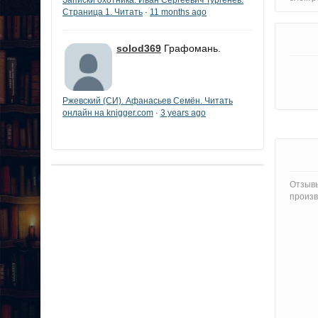
Страница 1. Читать
11 months ago
·
solod369
Графомань.
Ржевский (СИ). Афанасьев Семён. Читать
онлайн на knigger.com
3 years ago
·
Отзывы
произв