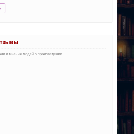
ю
отзывы
арии и мнения людей о произведении.