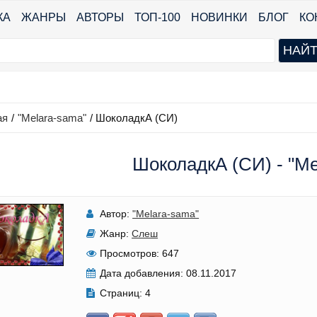
КА
ЖАНРЫ
АВТОРЫ
ТОП-100
НОВИНКИ
БЛОГ
КО
ая
/
"Melara-sama"
/
ШоколадкА (СИ)
ШоколадкА (СИ) - "Me
Автор:
"Melara-sama"
Жанр:
Слеш
Просмотров:
647
Дата добавления:
08.11.2017
Страниц:
4