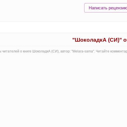
Написать рецензи
"ШоколадкА (СИ)" 
 читателей о книге ШоколадкА (СИ), автор: "Melara-sama". Читайте коммент