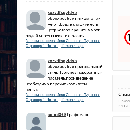
xczvdfsgvfdvb
cbvcxbcvbvc
пигишите так
же от фраз напишите есть
цетр которо пронитк в мохг
людей через высок технологий
Записки охотника. Иван Сергеевич Тургенев.
Страница 1. Читать
11 months ago
·
xczvdfsgvfdvb
cbvcxbcvbvc
оригинальный
стиль Тургенев невероятный
писатель.произведение
необходимо перечитывать всем
пишите...
Самый
Записки охотника. Иван Сергеевич Тургенев.
Страница 1. Читать
11 months ago
·
Шокол
KNIGG
solod369
Графомань.