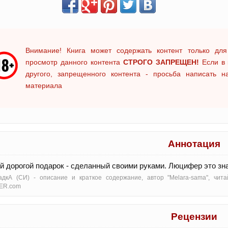
Внимание! Книга может содержать контент только для
просмотр данного контента
СТРОГО ЗАПРЕЩЕН!
Если в 
другого, запрещенного контента - просьба написать 
материала
Аннотация
 дорогой подарок - сделанный своими руками. Люцифер это знал
адкА (СИ) - oписание и краткое содержание, автор "Melara-sama", чит
ER.com
Рецензии