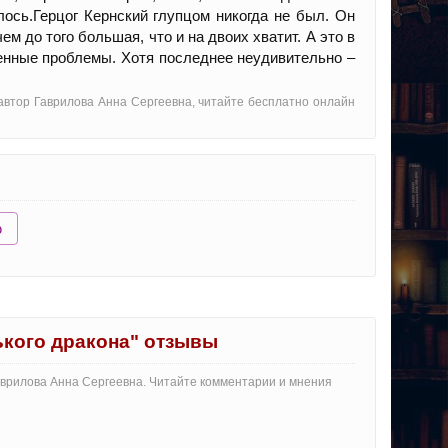
лось.Герцог Кернский глупцом никогда не был. Он
м до того большая, что и на двоих хватит. А это в
венные проблемы. Хотя последнее неудивительно –
 автор Гаврилова Анна Сергеевна, читайте бесплатно онлайн
ю
ького дракона" отзывы
Гаврилова Анна Сергеевна. Читайте комментарии и мнения