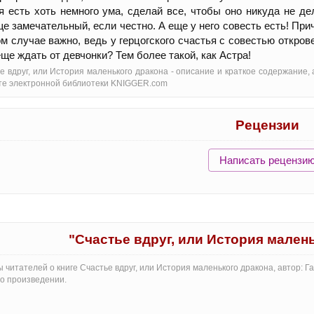
я есть хоть немного ума, сделай все, чтобы оно никуда не де
е замечательный, если честно. А еще у него совесть есть! Приче
м случае важно, ведь у герцогского счастья с совестью откро
еще ждать от девчонки? Тем более такой, как Астра!
е вдруг, или История маленького дракона - oписание и краткое содержание,
те электронной библиотеки KNIGGER.com
Рецензии
Написать рецензи
"Счастье вдруг, или История мален
 читателей о книге Счастье вдруг, или История маленького дракона, автор: 
о произведении.