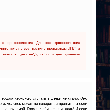
 совершеннолетних. Для несовершеннолетних
книге присутствует наличие пропаганды ЛГБТ и
на почту
kniger.com@gmail.com
для удаления
ерцога Кернского стучать в двери не стало. Оно
оге, человек может не поверить и прогнать, а если
шь, а принимай. Корми, люби, чеши и гладь! И если