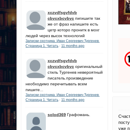
xczvdfsgvfdvb
cbvcxbcvbvc
пигишите так
же от фраз напишите есть
цетр которо пронитк в мохг
людей через высок технологий
Записки охотника. Иван Сергеевич Тургенев.
Страница 1. Читать
11 months ago
·
xczvdfsgvfdvb
cbvcxbcvbvc
оригинальный
стиль Тургенев невероятный
писатель.произведение
необходимо перечитывать всем
пишите...
Записки охотника. Иван Сергеевич Тургенев.
Страница 1. Читать
11 months ago
·
solod369
Графомань.
Счаст
посту
уже п