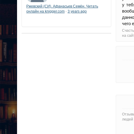
у теб
Ржевский (СИ). Афанасьев Семён. Читать
вообщ
онлайн на knigger.com
3 years ago
·
данно
чего 
Счасть
на сай
Отзывы
людей 