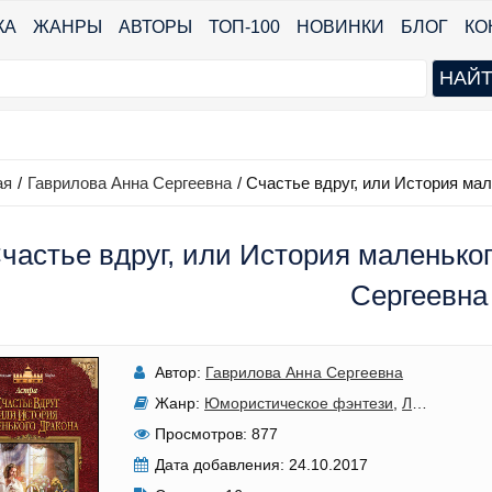
КА
ЖАНРЫ
АВТОРЫ
ТОП-100
НОВИНКИ
БЛОГ
КО
ая
/
Гаврилова Анна Сергеевна
/
Счастье вдруг, или История мал
частье вдруг, или История маленьког
Сергеевна
Автор:
Гаврилова Анна Сергеевна
Жанр:
Юмористическое фэнтези
,
Любовно-фантастические романы
Просмотров:
877
Дата добавления:
24.10.2017