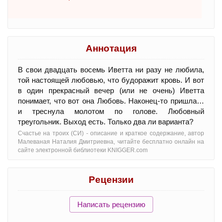
Аннотация
В свои двадцать восемь Иветта ни разу не любила,
той настоящей любовью, что будоражит кровь. И вот
в один прекрасный вечер (или не очень) Иветта
понимает, что вот она Любовь. Наконец-то пришла…
и треснула молотом по голове. Любовный
треугольник. Выход есть. Только два ли варианта?
Счастье на троих (СИ) - oписание и краткое содержание, автор
Малеваная Наталия Дмитриевна, читайте бесплатно онлайн на
сайте электронной библиотеки KNIGGER.com
Рецензии
Написать рецензию