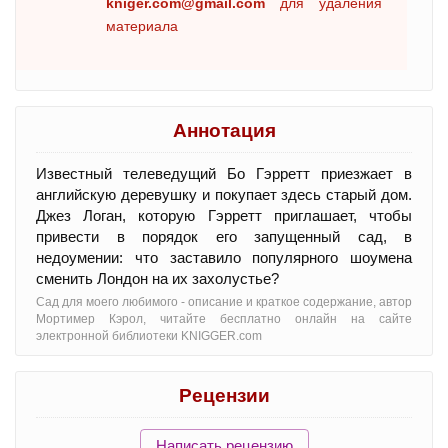
kniger.com@gmail.com
для удаления
материала
Аннотация
Известный телеведущий Бо Гэрретт приезжает в
английскую деревушку и покупает здесь старый дом.
Джез Логан, которую Гэрретт приглашает, чтобы
привести в порядок его запущенный сад, в
недоумении: что заставило популярного шоумена
сменить Лондон на их захолустье?
Сад для моего любимого - oписание и краткое содержание, автор
Мортимер Кэрол, читайте бесплатно онлайн на сайте
электронной библиотеки KNIGGER.com
Рецензии
Написать рецензию