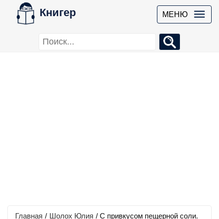
Книгер
МЕНЮ
Главная
/
Шолох Юлия
/
С привкусом пещерной соли.