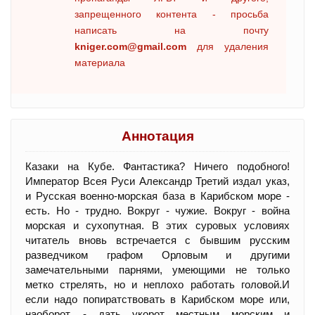
запрещенного контента - просьба
написать на почту
kniger.com@gmail.com
для удаления
материала
Аннотация
Казаки на Кубе. Фантастика? Ничего подобного!
Император Всея Руси Александр Третий издал указ,
и Русская военно-морская база в Карибском море -
есть. Но - трудно. Вокруг - чужие. Вокруг - война
морская и сухопутная. В этих суровых условиях
читатель вновь встречается с бывшим русским
разведчиком графом Орловым и другими
замечательными парнями, умеющими не только
метко стрелять, но и неплохо работать головой.И
если надо попиратствовать в Карибском море или,
наоборот, - дать укорот местным морским и