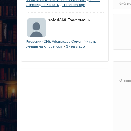
библи
Страница 1. Читать
11 months ago
·
solod369
Графомань.
Ржевский (СИ). Афанасьев Семён. Читать
онлайн на knigger.com
3 years ago
·
Отзывы