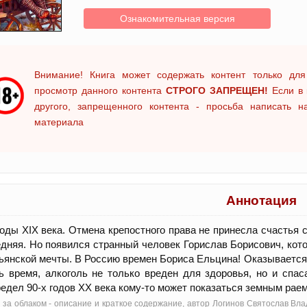
Ознакомительная версия
Внимание! Книга может содержать контент только для
просмотр данного контента
СТРОГО ЗАПРЕЩЕН!
Если в 
другого, запрещенного контента - просьба написать 
материала
Аннотация
годы XIX века. Отмена крепостного права не принесла счастья 
дняя. Но появился странный человек Горислав Борисович, кот
ьянской мечты. В Россию времен Бориса Ельцина! Оказывается
ь время, алкоголь не только вреден для здоровья, но и спас
едел 90-х годов XX века кому-то может показаться земным ра
 за облаком - oписание и краткое содержание, автор Логинов Святослав Вл