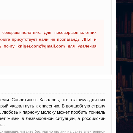
 совершеннолетних. Для несовершеннолетних
книге присутствует наличие пропаганды ЛГБТ и
на почту
kniger.com@gmail.com
для удаления
семье Савостиных. Казалось, что эта зима для них
орый указал путь к спасению. В волшебную страну
, любовь к парному молоку может пробить тоннель
ает жизнь в безвыходной ситуации, а российский
ем…
адимирович, читайте бесплатно онлайн на сайте электронной