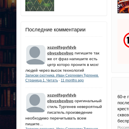
Последние комментарии
xczvdfsgvfdvb
cbvcxbcvbvc
пигишите так
же от фраз напишите есть
цетр которо пронитк в мохг
людей через высок технологий
Записки охотника. Иван Сергеевич Тургенев.
Страница 1. Читать
11 months ago
·
xczvdfsgvfdvb
60-е 
cbvcxbcvbvc
оригинальный
после
стиль Тургенев невероятный
крест
писатель.произведение
сквоз
необходимо перечитывать всем
беспр
пишите...
Россия
Записки охотника. Иван Сергеевич Тургенев.