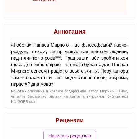
Аннотация
«Робота» Панаса Мирного – це філософський нарис-
роздум, в якому автор міркує над шляхом людини,
над плинністю років***. Працювати, аби зробити хоч
щось для рідного краю – ця мета була і є для Панаса
Мирного сенсом і радістю всього життя. Перу автора
також належать й інші медитативні твори, зокрема,
нарис «Рідна мова».
Робота - oписание и краткое содержание, автор Мирный Панас,
читайте бесплатно онлайн на сайте электронной библиотеки
KNIGGER.com
Рецензии
Написать рецензию