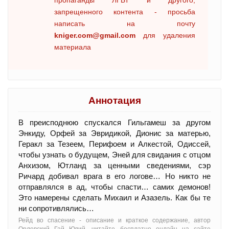
пропаганды ЛГБТ и другого,
запрещенного контента - просьба
написать на почту
kniger.com@gmail.com
для удаления
материала
Аннотация
В преисподнюю спускался Гильгамеш за другом
Энкиду, Орфей за Эвридикой, Дионис за матерью,
Геракл за Тезеем, Перифоем и Алкестой, Одиссей,
чтобы узнать о будущем, Эней для свидания с отцом
Анхизом, Ютланд за ценными сведениями, сэр
Ричард добивал врага в его логове… Но никто не
отправлялся в ад, чтобы спасти… самих демонов!
Это намерены сделать Михаил и Азазель. Как бы те
ни сопротивлялись…
Рейд во спасение - oписание и краткое содержание, автор