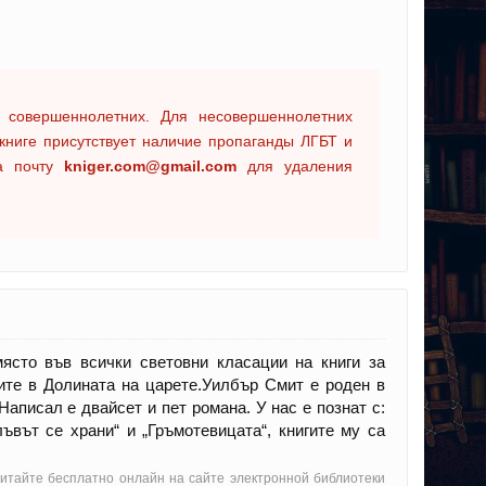
 совершеннолетних. Для несовершеннолетних
книге присутствует наличие пропаганды ЛГБТ и
на почту
kniger.com@gmail.com
для удаления
място във всички световни класации на книги за
гите в Долината на царете.Уилбър Смит е роден в
Написал е двайсет и пет романа. У нас е познат с:
лъвът се храни“ и „Гръмотевицата“, книгите му са
 читайте бесплатно онлайн на сайте электронной библиотеки