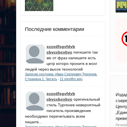
Последние комментарии
xczvdfsgvfdvb
cbvcxbcvbvc
пигишите так
же от фраз напишите есть
цетр которо пронитк в мохг
людей через высок технологий
Записки охотника. Иван Сергеевич Тургенев.
Страница 1. Читать
11 months ago
·
xczvdfsgvfdvb
Издад
cbvcxbcvbvc
оригинальный
съвре
стиль Тургенев невероятный
Центр
писатель.произведение
„Един
необходимо перечитывать всем
преве
пишите...
Речния
Записки охотника. Иван Сергеевич Тургенев.