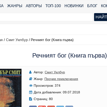
КА
ЖАНРЫ
АВТОРЫ
ТОП-100
НОВИНКИ
БЛОГ
КО
ая
/
Смит Уилбур
/
Речният бог (Книга първа)
Речният бог (Книга първа
Автор:
Смит Уилбур
Жанр:
Прочие приключения
Просмотров:
374
Дата добавления:
09.07.2018
Страниц:
80