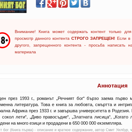
Внимание! Книга может содержать контент только для
просмотр данного контента
СТРОГО ЗАПРЕЩЕН!
Если в 
другого, запрещенного контента - просьба написать 
материала
Аннотация
ен през 1993 г., романът „Речният бог“ бързо заема първо 
менна литература. Това е книга за любовта, смъртта и интри
ална Африка през 1933 г. и завършва университета в Родезия. 
 сокол лети“, „Диво правосъдие“, „Златната лисица“, „Когато 
дени на много езици и продадени в 650 000 000 екземпляра.
т бог (Книга първа) - oписание и краткое содержание, автор Смит Уилбур,