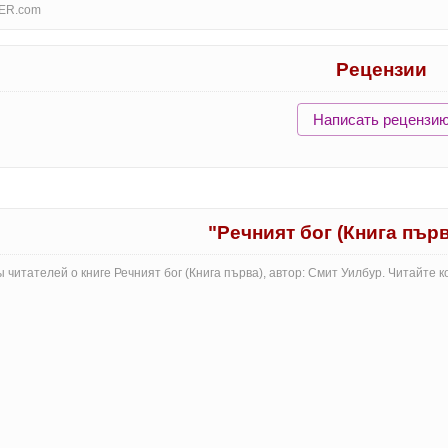
ER.com
Рецензии
Написать рецензи
"Речният бог (Книга пър
 читателей о книге Речният бог (Книга първа), автор: Смит Уилбур. Читайте