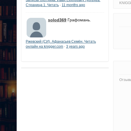
KNIGG
Страница 1. Читать
11 months ago
·
solod369
Графомань.
Ржевский (СИ). Афанасьев Семён. Читать
онлайн на knigger.com
3 years ago
·
Отзывы