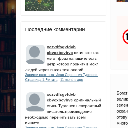
Последние комментарии
xczvdfsgvfdvb
cbvcxbcvbvc
пигишите так
же от фраз напишите есть
цетр которо пронитк в мохг
людей через высок технологий
Записки охотника. Иван Сергеевич Тургенев.
Страница 1. Читать
11 months ago
·
Бога
xczvdfsgvfdvb
вели
cbvcxbcvbvc
оригинальный
зеле
стиль Тургенев невероятный
океан
писатель.произведение
отзву
необходимо перечитывать всем
пишите...
мног
Записки охотника. Иван Сергеевич Тургенев.