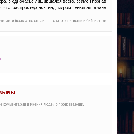
ора, в одночасье лишившаяся всего, взамен познав
му что распростерлась над миром гниющая длань
 читайте бесплатно онлайн на сайте электронной библиотеки
ю
тзывы
те комментарии и мнения людей о произведении.