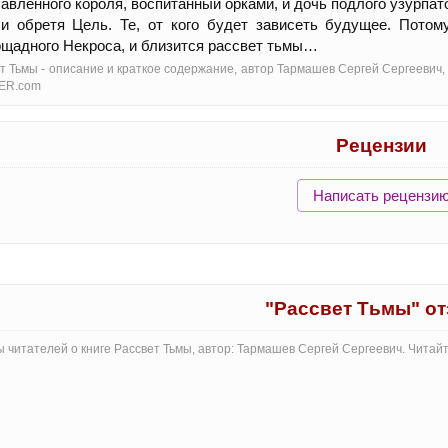
авленного короля, воспитанный орками, и дочь подлого узурпат
 и обретя Цель. Те, от кого будет зависеть будущее. Пото
щадного Некроса, и близится рассвет тьмы…
т Тьмы - oписание и краткое содержание, автор Тармашев Сергей Сергеевич,
ER.com
Рецензии
Написать рецензи
"Рассвет Тьмы" о
 читателей о книге Рассвет Тьмы, автор: Тармашев Сергей Сергеевич. Читай