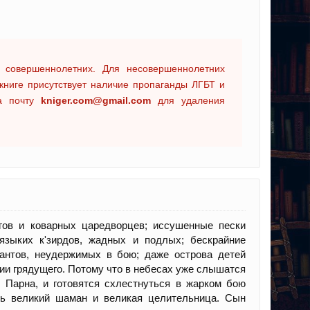
 совершеннолетних. Для несовершеннолетних
книге присутствует наличие пропаганды ЛГБТ и
на почту
kniger.com@gmail.com
для удаления
гов и коварных царедворцев; иссушенные пески
зыких к'зирдов, жадных и подлых; бескрайние
гантов, неудержимых в бою; даже острова детей
нии грядущего. Потому что в небесах уже слышатся
 Парна, и готовятся схлестнуться в жарком бою
ть великий шаман и великая целительница. Сын