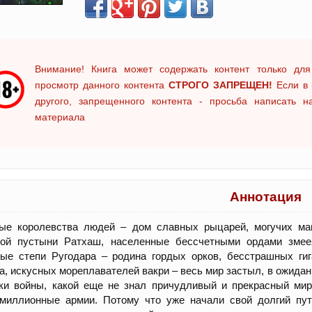
Внимание! Книга может содержать контент только для
просмотр данного контента
СТРОГО ЗАПРЕЩЕН!
Если в 
другого, запрещенного контента - просьба написать 
материала
Аннотация
тые королевства людей – дом славных рыцарей, могучих ма
кой пустыни Ратхаш, населенные бессчетными ордами змеея
ные степи Ругодара – родина гордых орков, бесстрашных ги
а, искусных мореплавателей вакри – весь мир застыл, в ожида
ки войны, какой еще не знал причудливый и прекрасный мир
омиллионные армии. Потому что уже начали свой долгий пу