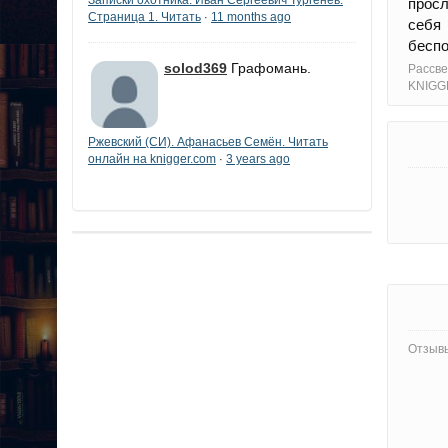
просл
Страница 1. Читать
11 months ago
·
себя
беспо
solod369
Графомань.
Рассве
KNIGG
Ржевский (СИ). Афанасьев Семён. Читать
онлайн на knigger.com
3 years ago
·
Отзывы