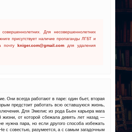
 совершеннолетних. Для несовершеннолетних
книге присутствует наличие пропаганды ЛГБТ и
на почту
kniger.com@gmail.com
для удаления
. Они всегда работают в паре: один бьет, вторая
торым предстоит работать всю оставшуюся жизнь,
ключения. Для Эмелис из рода Бьен карьера мага
й жизни, от которой сбежала девять лет назад —
е нужна пара, но если другого способа избежать
 Не с совестью, разумеется, а с самым загадочным