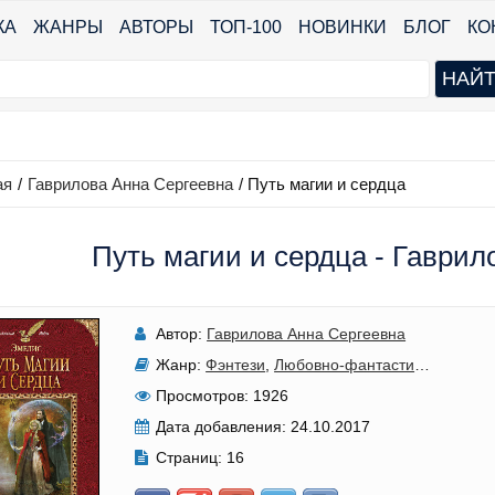
КА
ЖАНРЫ
АВТОРЫ
ТОП-100
НОВИНКИ
БЛОГ
КО
ая
/
Гаврилова Анна Сергеевна
/
Путь магии и сердца
Путь магии и сердца - Гаврил
Автор:
Гаврилова Анна Сергеевна
Жанр:
Фэнтези
,
Любовно-фантастические романы
Просмотров:
1926
Дата добавления:
24.10.2017
Страниц:
16