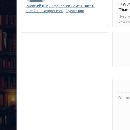
студе
Ржевский (СИ). Афанасьев Семён. Читать
"Эмел
онлайн на knigger.com
3 years ago
·
Путь м
библи
Отзывы