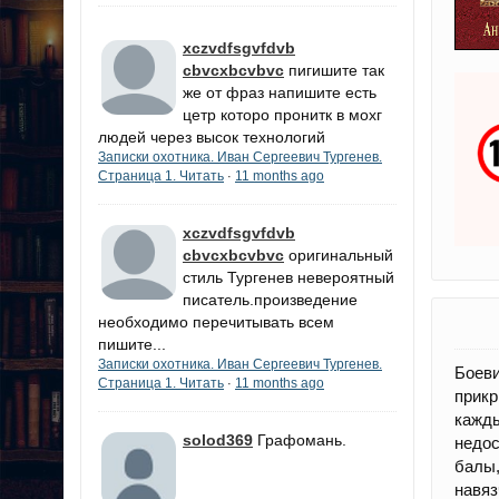
xczvdfsgvfdvb
cbvcxbcvbvc
пигишите так
же от фраз напишите есть
цетр которо пронитк в мохг
людей через высок технологий
Записки охотника. Иван Сергеевич Тургенев.
Страница 1. Читать
11 months ago
·
xczvdfsgvfdvb
cbvcxbcvbvc
оригинальный
стиль Тургенев невероятный
писатель.произведение
необходимо перечитывать всем
пишите...
Записки охотника. Иван Сергеевич Тургенев.
Боеви
Страница 1. Читать
11 months ago
·
прикр
кажды
solod369
Графомань.
недос
балы,
навяз