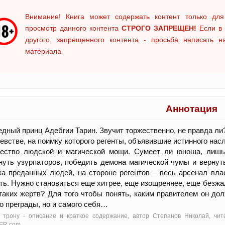
Внимание! Книга может содержать контент только для
просмотр данного контента
СТРОГО ЗАПРЕЩЕН!
Если в 
другого, запрещенного контента - просьба написать 
материала
Аннотация
дный принц Адебгии Тарин. Звучит торжественно, не правда ли?
евстве, на поимку которого регенты, объявившие истинного на
чество людской и магической мощи. Сумеет ли юноша, лишь
нуть узурпаторов, победить демона магической чумы и вернут
ка преданных людей, на стороне регентов – весь арсенал вла
ть. Нужно становиться еще хитрее, еще изощреннее, еще безжа
таких жертв? Для того чтобы понять, каким правителем он дол
о преграды, но и самого себя…
к трону - oписание и краткое содержание, автор Степанов Николай, чи
ER.com