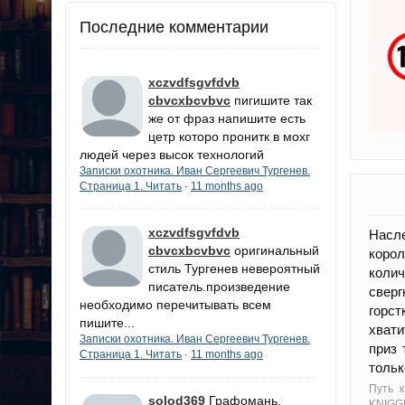
Последние комментарии
xczvdfsgvfdvb
cbvcxbcvbvc
пигишите так
же от фраз напишите есть
цетр которо пронитк в мохг
людей через высок технологий
Записки охотника. Иван Сергеевич Тургенев.
Страница 1. Читать
11 months ago
·
xczvdfsgvfdvb
Насле
cbvcxbcvbvc
оригинальный
корол
стиль Тургенев невероятный
коли
писатель.произведение
сверг
необходимо перечитывать всем
горст
пишите...
хвати
Записки охотника. Иван Сергеевич Тургенев.
приз 
Страница 1. Читать
11 months ago
·
тольк
Путь 
solod369
Графомань.
KNIGG