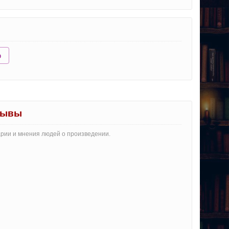
ю
тзывы
арии и мнения людей о произведении.