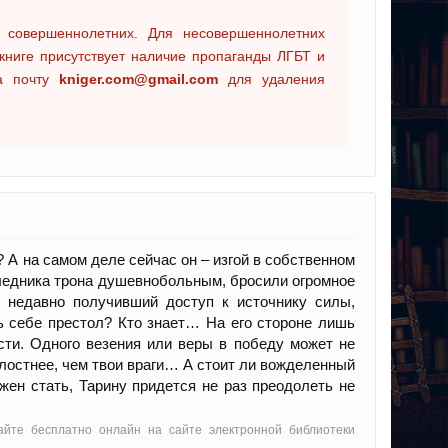
 совершеннолетних. Для несовершеннолетних
книге присутствует наличие пропаганды ЛГБТ и
на почту
kniger.com@gmail.com
для удаления
 А на самом деле сейчас он – изгой в собственном
следника трона душевнобольным, бросили огромное
 недавно получивший доступ к источнику силы,
ь себе престол? Кто знает… На его стороне лишь
сти. Одного везения или веры в победу может не
лостнее, чем твои враги… А стоит ли вожделенный
жен стать, Тарину придется не раз преодолеть не
тайте бесплатно онлайн на сайте электронной библиотеки