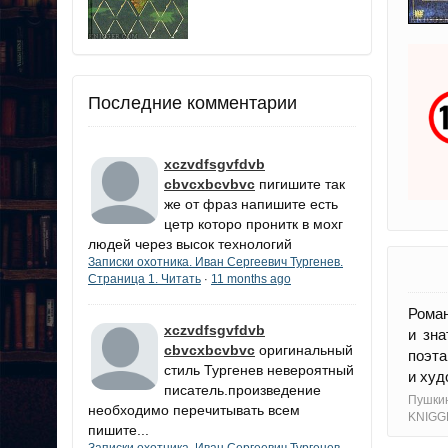
Последние комментарии
xczvdfsgvfdvb
cbvcxbcvbvc
пигишите так
же от фраз напишите есть
цетр которо пронитк в мохг
людей через высок технологий
Записки охотника. Иван Сергеевич Тургенев.
Страница 1. Читать
11 months ago
·
Роман
xczvdfsgvfdvb
и зна
cbvcxbcvbvc
оригинальный
поэта
стиль Тургенев невероятный
и худ
писатель.произведение
Пушкин
необходимо перечитывать всем
KNIGG
пишите...
Записки охотника. Иван Сергеевич Тургенев.