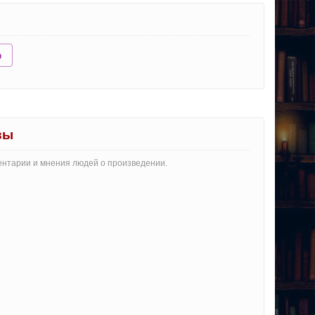
ю
вы
ентарии и мнения людей о произведении.