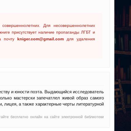
 совершеннолетних. Для несовершеннолетних
книге присутствует наличие пропаганды ЛГБТ и
на почту
kniger.com@gmail.com
для удаления
еству и юности поэта. Выдающийся исследователь
только мастерски запечатлел живой образ самого
и, лицея, а также характерные черты литературной
тайте бесплатно онлайн на сайте электронной библиотеки