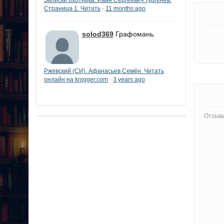
Страница 1. Читать
11 months ago
·
solod369
Графомань.
Ржевский (СИ). Афанасьев Семён. Читать
онлайн на knigger.com
3 years ago
·
Отзывы