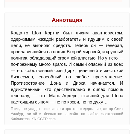
Аннотация
Когда-то Шон Кортни был лихим авантюристом,
одержимым жаждой разбогатеть и идущим к своей
цели, не выбирая средств. Теперь он — генерал,
прославившийся на полях Второй мировой, и крупный
политик, обладающий огромной властью. Но у него —
по-прежнему много врагов. И самый опасный из всех
— его собственный сын Дирк, циничный и жестокий
бизнесмен, способный на любое преступление.
Противостояние Шона и Дирка начинается. И
единственный, кто действительно в силах помочь
генералу, — это Марк Андерс, ставший для Шона
настоящим сыном — не по крови, но по духу…
Птица не упадет - oписание и краткое содержание, автор Смит
Уилбур, читайте бесплатно онлайн на сайте электронной
библиотеки KNIGGER.com