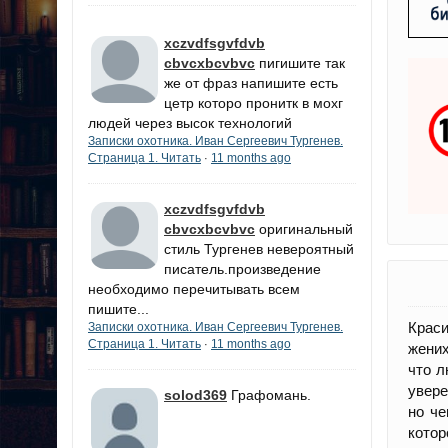
xczvdfsgvfdvb
cbvcxbcvbvc
пигишите так
же от фраз напишите есть
цетр которо пронитк в мохг
людей через высок технологий
Записки охотника. Иван Сергеевич Тургенев.
Страница 1. Читать
11 months ago
·
xczvdfsgvfdvb
cbvcxbcvbvc
оригинальный
стиль Тургенев невероятный
писатель.произведение
необходимо перечитывать всем
пишите...
Краси
Записки охотника. Иван Сергеевич Тургенев.
Страница 1. Читать
11 months ago
·
жених
что л
увере
solod369
Графомань.
но че
котор