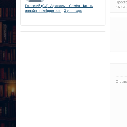
Прост
Ржевский (СИ). Афанасьев Семён. Читать
KNIGG
онлайн на knigger.com
3 years ago
·
Отзывы