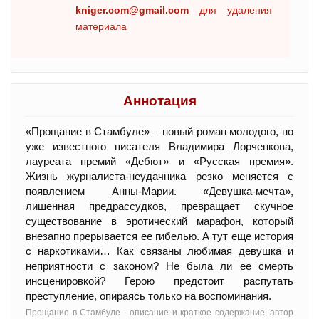
kniger.com@gmail.com
для удаления
материала
Аннотация
«Прощание в Стамбуле» – новый роман молодого, но
уже известного писателя Владимира Лорченкова,
лауреата премий «Дебют» и «Русская премия».
Жизнь журналиста-неудачника резко меняется с
появлением Анны-Марии. «Девушка-мечта»,
лишенная предрассудков, превращает скучное
существование в эротический марафон, который
внезапно прерывается ее гибелью. А тут еще история
с наркотиками… Как связаны любимая девушка и
неприятности с законом? Не была ли ее смерть
инсценировкой? Герою предстоит распутать
преступление, опираясь только на воспоминания.
Прощание в Стамбуле - oписание и краткое содержание, автор