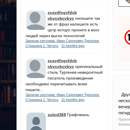
xczvdfsgvfdvb
cbvcxbcvbvc
пигишите так
же от фраз напишите есть
цетр которо пронитк в мохг
людей через высок технологий
Записки охотника. Иван Сергеевич Тургенев.
Страница 1. Читать
11 months ago
·
xczvdfsgvfdvb
cbvcxbcvbvc
оригинальный
стиль Тургенев невероятный
писатель.произведение
необходимо перечитывать всем
пишите...
Друг 
Записки охотника. Иван Сергеевич Тургенев.
Страница 1. Читать
11 months ago
·
неско
вече
пятид
solod369
Графомань.
Прокл
библи