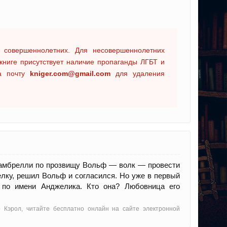
 совершеннолетних. Для несовершеннолетних
книге присутствует наличие пропаганды ЛГБТ и
на почту
kniger.com@gmail.com
для удаления
Гамбрелли по прозвищу Вольф — волк — провести
елку, решил Вольф и согласился. Но уже в первый
 по имени Анджелика. Кто она? Любовница его
 Кэрол, читайте бесплатно онлайн на сайте электронной