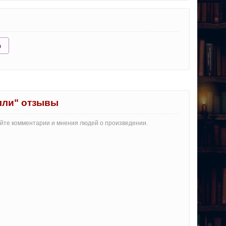
ю
лли" отзывы
айте комментарии и мнения людей о произведении.