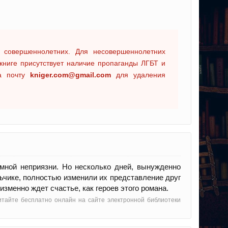
 совершеннолетних. Для несовершеннолетних
книге присутствует наличие пропаганды ЛГБТ и
на почту
kniger.com@gmail.com
для удаления
мной неприязни. Но несколько дней, вынужденно
ьчике, полностью изменили их представление друг
еизменно ждет счастье, как героев этого романа.
итайте бесплатно онлайн на сайте электронной библиотеки