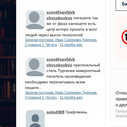
xczvdfsgvfdvb
cbvcxbcvbvc
пигишите так
же от фраз напишите есть
цетр которо пронитк в мохг
людей через высок технологий
Записки охотника. Иван Сергеевич Тургенев.
Страница 1. Читать
11 months ago
·
xczvdfsgvfdvb
cbvcxbcvbvc
оригинальный
стиль Тургенев невероятный
писатель.произведение
необходимо перечитывать всем
пишите...
Отно
Записки охотника. Иван Сергеевич Тургенев.
Страница 1. Читать
11 months ago
·
прове
о дру
Пробуж
solod369
Графомань.
KNIGG