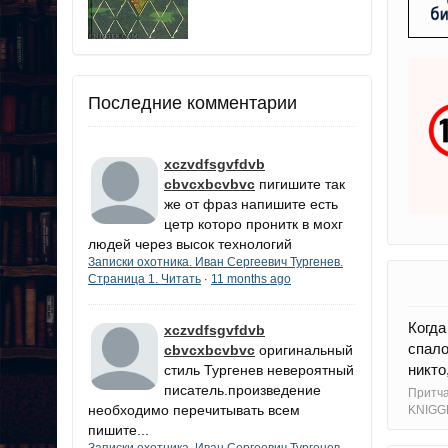
Последние комментарии
xczvdfsgvfdvb
cbvcxbcvbvc
пигишите так
же от фраз напишите есть
цетр которо пронитк в мохг
людей через высок технологий
Записки охотника. Иван Сергеевич Тургенев.
Страница 1. Читать
11 months ago
·
Когда
xczvdfsgvfdvb
спало
cbvcxbcvbvc
оригинальный
никто
стиль Тургенев невероятный
писатель.произведение
Притч
необходимо перечитывать всем
KNIGG
пишите...
Записки охотника. Иван Сергеевич Тургенев.