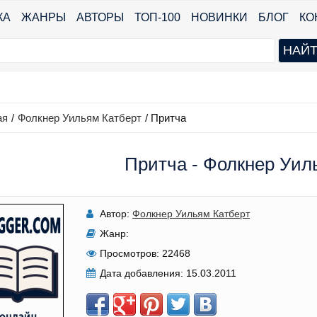
КА
ЖАНРЫ
АВТОРЫ
ТОП-100
НОВИНКИ
БЛОГ
КО
ая
/
Фолкнер Уильям Катберт
/
Притча
Притча - Фолкнер Уил
Автор:
Фолкнер Уильям Катберт
Жанр:
Просмотров:
22468
Дата добавления:
15.03.2011