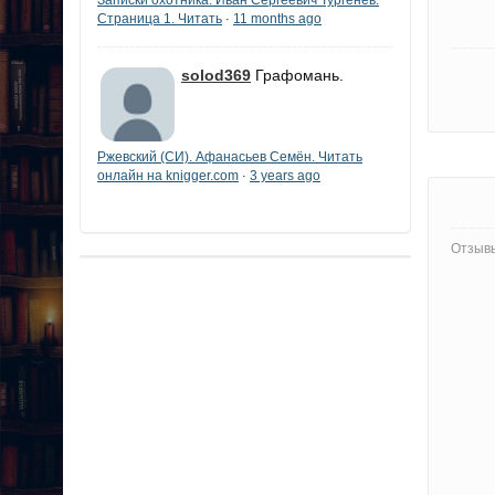
Страница 1. Читать
11 months ago
·
solod369
Графомань.
Ржевский (СИ). Афанасьев Семён. Читать
онлайн на knigger.com
3 years ago
·
Отзывы