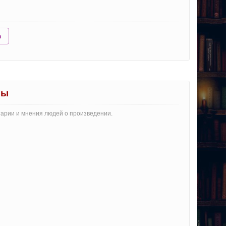
ю
вы
тарии и мнения людей о произведении.