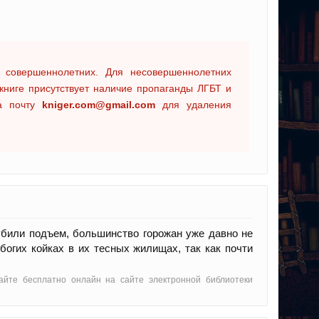
 совершеннолетних. Для несовершеннолетних
книге присутствует наличие пропаганды ЛГБТ и
на почту
kniger.com@gmail.com
для удаления
рубили подъем, большинство горожан уже давно не
огих койках в их тесных жилищах, так как почти
тайте бесплатно онлайн на сайте электронной библиотеки