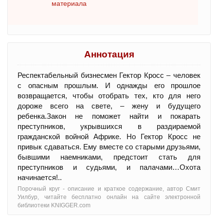
материала
Аннотация
Респектабельный бизнесмен Гектор Кросс – человек
с опасным прошлым. И однажды его прошлое
возвращается, чтобы отобрать тех, кто для него
дороже всего на свете, – жену и будущего
ребенка.Закон не поможет найти и покарать
преступников, укрывшихся в раздираемой
гражданской войной Африке. Но Гектор Кросс не
привык сдаваться. Ему вместе со старыми друзьями,
бывшими наемниками, предстоит стать для
преступников и судьями, и палачами…Охота
начинается!..
Порочный круг - oписание и краткое содержание, автор Смит
Уилбур, читайте бесплатно онлайн на сайте электронной
библиотеки KNIGGER.com