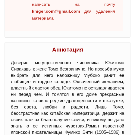
написать на почту
kniger.com@gmail.com
для удаления
материала
Аннотация
Доверие могущественного чиновника Юкитомо
Сиракавы к жене Томо безгранично. Но просьба мужа
выбрать для него наложницу глубоко ранит ее
любящее и гордое сердце. Охваченный желанием,
властный сластолюбец Юкитомо не останавливается
ни перед чем. И томятся в его доме прекрасные
женщины, словно редкие драгоценности в шкатулке,
без света, любви и радости. Лишь Томо,
бесстрастная как китайская императрица, держит на
своих плечах благополучие семьи, и никому не дано
знать о ее истинных чувствах.Роман известной
японской писательницы Фумико Энти (1905–1986) в