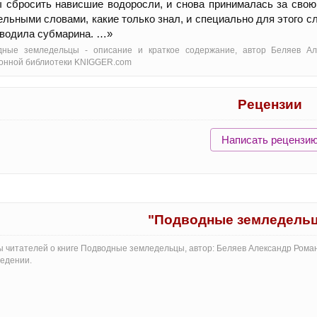
 сбросить нависшие водоросли, и снова принималась за сво
ельными словами, какие только знал, и специально для этого 
водила субмарина. …»
дные земледельцы - oписание и краткое содержание, автор Беляев Ал
онной библиотеки KNIGGER.com
Рецензии
Написать рецензи
"Подводные земледель
 читателей о книге Подводные земледельцы, автор: Беляев Александр Рома
едении.