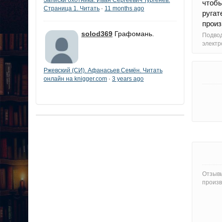
чтобы
Страница 1. Читать
11 months ago
·
ругат
произ
solod369
Графомань.
Подво
электр
Ржевский (СИ). Афанасьев Семён. Читать
онлайн на knigger.com
3 years ago
·
Отзывы
произв