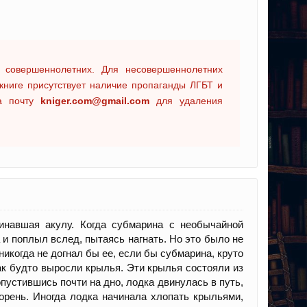
 совершеннолетних. Для несовершеннолетних
книге присутствует наличие пропаганды ЛГБТ и
на почту
kniger.com@gmail.com
для удаления
навшая акулу. Когда субмарина с необычайной
и поплыл вслед, пытаясь нагнать. Но это было не
икогда не догнал бы ее, если бы субмарина, круто
ак будто выросли крылья. Эти крылья состояли из
устившись почти на дно, лодка двинулась в путь,
орень. Иногда лодка начинала хлопать крыльями,