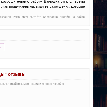
ю разрушительную работу. Ванюшка ругался всеми
случая придуманными, видя те разрушения, которые
ександр Романович, читайте бесплатно онлайн на сайте
ю
цы" отзывы
нович. Читайте комментарии и мнения людей о