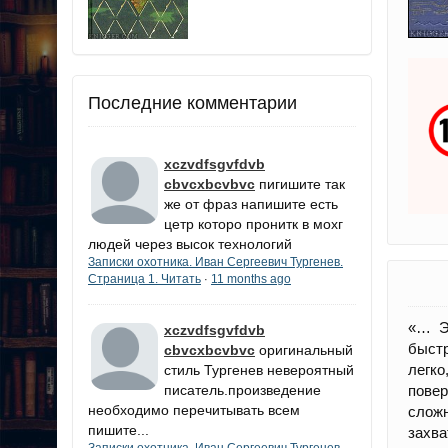
Последние комментарии
xczvdfsgvfdvb
cbvcxbcvbvc
пигишите так
же от фраз напишите есть
цетр которо пронитк в мохг
людей через высок технологий
Записки охотника. Иван Сергеевич Тургенев.
Страница 1. Читать
11 months ago
·
«… Э
xczvdfsgvfdvb
быстр
cbvcxbcvbvc
оригинальный
легко
стиль Тургенев невероятный
писатель.произведение
повер
необходимо перечитывать всем
сложн
пишите...
захва
Записки охотника. Иван Сергеевич Тургенев.