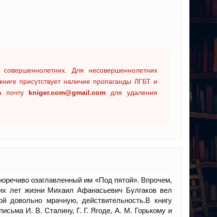
 совершеннолетних. Для несовершеннолетних
книге присутствует наличие пропаганды ЛГБТ и
на почту
kniger.com@gmail.com
для удаления
норечиво озаглавленный им «Под пятой». Впрочем,
них лет жизни Михаил Афанасьевич Булгаков вел
й довольно мрачную, действительность.В книгу
сьма И. В. Сталину, Г. Г. Ягоде, A. M. Горькому и