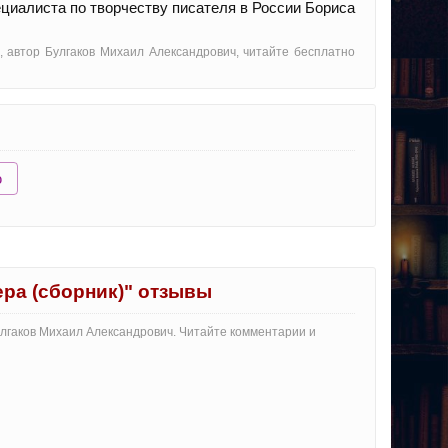
циалиста по творчеству писателя в России Бориса
, автор Булгаков Михаил Александрович, читайте бесплатно
ю
ера (сборник)" отзывы
Булгаков Михаил Александрович. Читайте комментарии и