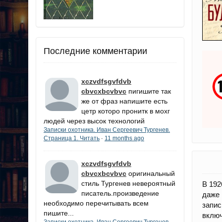
Последние комментарии
xczvdfsgvfdvb
cbvcxbcvbvc
пигишите так
же от фраз напишите есть
цетр которо пронитк в мохг
людей через высок технологий
Записки охотника. Иван Сергеевич Тургенев.
Страница 1. Читать
11 months ago
·
xczvdfsgvfdvb
cbvcxbcvbvc
оригинальный
стиль Тургенев невероятный
В 192
писатель.произведение
даже
необходимо перечитывать всем
запи
пишите...
включ
Записки охотника. Иван Сергеевич Тургенев.