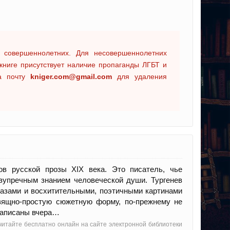
 совершеннолетних. Для несовершеннолетних
книге присутствует наличие пропаганды ЛГБТ и
на почту
kniger.com@gmail.com
для удаления
ов русской прозы XIX века. Это писатель, чье
езупречным знанием человеческой души. Тургенев
азами и восхитительными, поэтичными картинами
зящно-простую сюжетную форму, по-прежнему не
 написаны вчера…
 читайте бесплатно онлайн на сайте электронной библиотеки