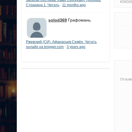
KNIGG
Страница 1. Читать
11 months ago
·
solod369
Графомань.
Ржевский (СИ). Афанасьев Семён. Читать
онлайн на knigger.com
3 years ago
·
Отзывы