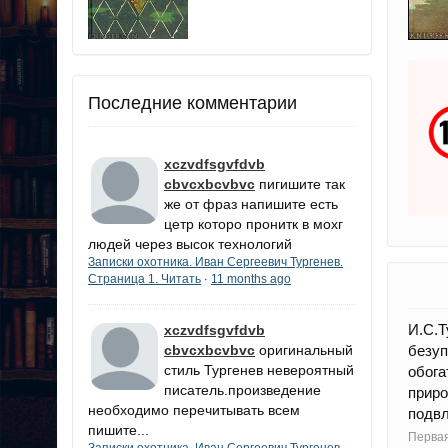
Последние комментарии
xczvdfsgvfdvb
cbvcxbcvbvc
пигишите так
же от фраз напишите есть
цетр которо пронитк в мохг
людей через высок технологий
Записки охотника. Иван Сергеевич Тургенев.
Страница 1. Читать
11 months ago
·
И.С.
xczvdfsgvfdvb
cbvcxbcvbvc
оригинальный
безуп
стиль Тургенев невероятный
обога
писатель.произведение
прир
необходимо перечитывать всем
подвл
пишите...
Первая
Записки охотника. Иван Сергеевич Тургенев.