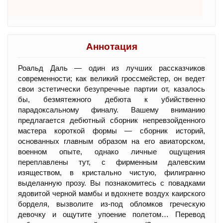
Аннотация
Роальд Даль — один из лучших рассказчиков
современности; как великий гроссмейстер, он ведет
свои эстетически безупречные партии от, казалось
бы, безмятежного дебюта к убийственно
парадоксальному финалу. Вашему вниманию
предлагается дебютный сборник непревзойденного
мастера короткой формы — сборник историй,
основанных главным образом на его авиаторском,
военном опыте, однако личные ощущения
переплавлены тут, с фирменным далевским
изяществом, в кристально чистую, филигранно
выделанную прозу. Вы познакомитесь с повадками
ядовитой черной мамбы и вдохнете воздух каирского
борделя, вызволите из-под обломков греческую
девочку и ощутите упоение полетом… Перевод