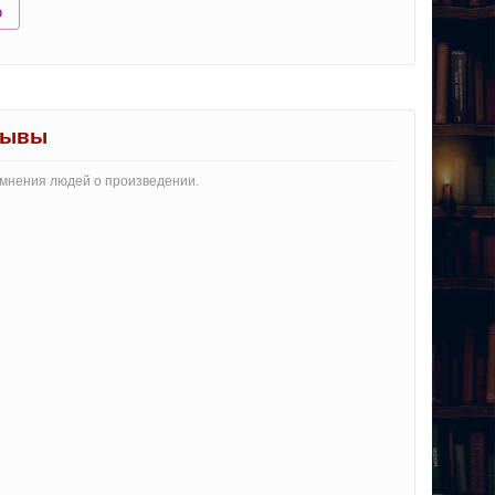
ю
зывы
и мнения людей о произведении.