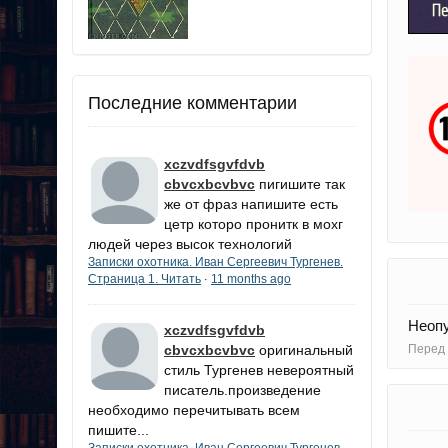
Последние комментарии
xczvdfsgvfdvb
cbvcxbcvbvc
пигишите так
же от фраз напишите есть
цетр которо пронитк в мохг
людей через высок технологий
Записки охотника. Иван Сергеевич Тургенев.
Страница 1. Читать
11 months ago
·
Неопу
xczvdfsgvfdvb
cbvcxbcvbvc
оригинальный
Перед 
стиль Тургенев невероятный
писатель.произведение
необходимо перечитывать всем
пишите...
Записки охотника. Иван Сергеевич Тургенев.