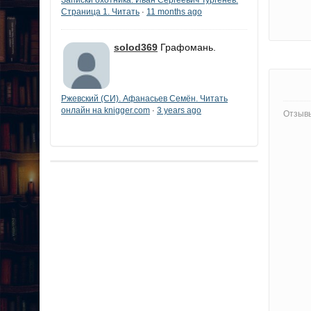
Страница 1. Читать
11 months ago
·
solod369
Графомань.
Ржевский (СИ). Афанасьев Семён. Читать
онлайн на knigger.com
3 years ago
·
Отзывы