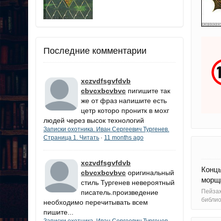
Последние комментарии
xczvdfsgvfdvb
cbvcxbcvbvc
пигишите так
же от фраз напишите есть
цетр которо пронитк в мохг
людей через высок технологий
Записки охотника. Иван Сергеевич Тургенев.
Страница 1. Читать
11 months ago
·
xczvdfsgvfdvb
Конц
cbvcxbcvbvc
оригинальный
морщи
стиль Тургенев невероятный
Пейза
писатель.произведение
библи
необходимо перечитывать всем
пишите...
Записки охотника. Иван Сергеевич Тургенев.