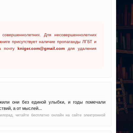
 совершеннолетних. Для несовершеннолетних
книге присутствует наличие пропаганды ЛГБТ и
на почту
kniger.com@gmail.com
для удаления
жили они без единой улыбки, и годы помечали
твий, а от мыслей...
илорад, читайте бесплатно онлайн на сайте электронной