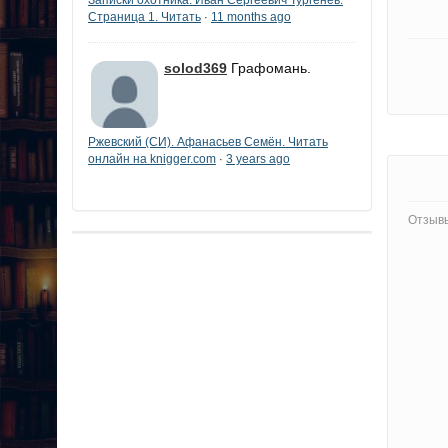
Страница 1. Читать
11 months ago
·
solod369
Графомань.
Ржевский (СИ). Афанасьев Семён. Читать
онлайн на knigger.com
3 years ago
·
Отзывы