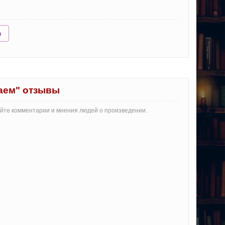
ю
аем" отзывы
айте комментарии и мнения людей о произведении.