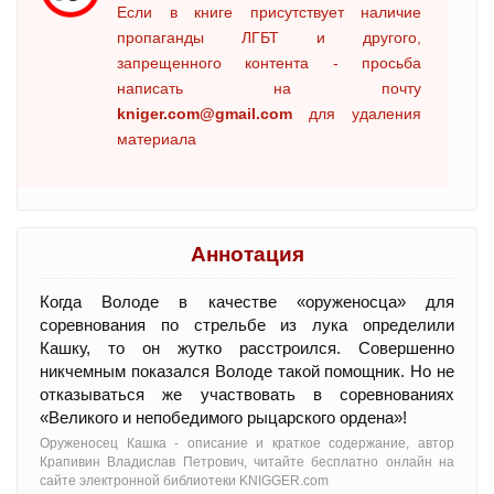
Если в книге присутствует наличие
пропаганды ЛГБТ и другого,
запрещенного контента - просьба
написать на почту
kniger.com@gmail.com
для удаления
материала
Аннотация
Когда Володе в качестве «оруженосца» для
соревнования по стрельбе из лука определили
Кашку, то он жутко расстроился. Совершенно
никчемным показался Володе такой помощник. Но не
отказываться же участвовать в соревнованиях
«Великого и непобедимого рыцарского ордена»!
Оруженосец Кашка - oписание и краткое содержание, автор
Крапивин Владислав Петрович, читайте бесплатно онлайн на
сайте электронной библиотеки KNIGGER.com