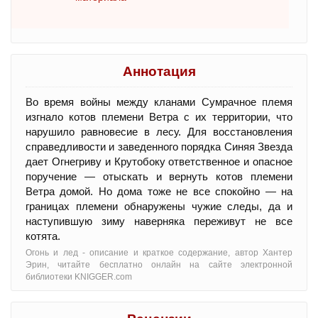
Аннотация
Во время войны между кланами Сумрачное племя
изгнало котов племени Ветра с их территории, что
нарушило равновесие в лесу. Для восстановления
справедливости и заведенного порядка Синяя Звезда
дает Огнегриву и Крутобоку ответственное и опасное
поручение — отыскать и вернуть котов племени
Ветра домой. Но дома тоже не все спокойно — на
границах племени обнаружены чужие следы, да и
наступившую зиму наверняка переживут не все
котята.
Огонь и лед - oписание и краткое содержание, автор Хантер
Эрин, читайте бесплатно онлайн на сайте электронной
библиотеки KNIGGER.com