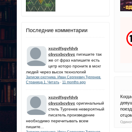
Последние комментарии
xczvdfsgvfdvb
cbvcxbcvbvc
пигишите так
же от фраз напишите есть
цетр которо пронитк в мохг
людей через высок технологий
Записки охотника. Иван Сергеевич Тургенев.
Страница 1. Читать
11 months ago
·
Когда
xczvdfsgvfdvb
девуш
cbvcxbcvbvc
оригинальный
поезд
стиль Тургенев невероятный
писатель.произведение
отцом
необходимо перечитывать всем
Одиноч
пишите...
Записки охотника. Иван Сергеевич Тургенев.