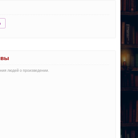
ю
ывы
ения людей о произведении.