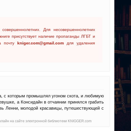
 совершеннолетних. Для несовершеннолетних
книге присутствует наличие пропаганды ЛГБТ и
на почту
kniger.com@gmail.com
для удаления
га, с которым промышлял угоном скота, и любимую
евушке, а Консидайн в отчаянии принялся грабить
овь Ленни, молодой красавицы, путешествующей с
 онлайн на сайте электронной библиотеки KNIGGER.com