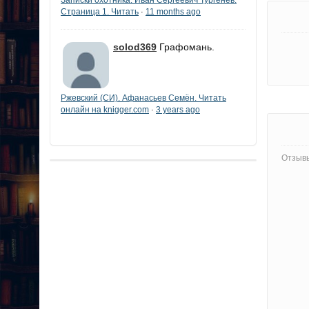
Страница 1. Читать
11 months ago
·
solod369
Графомань.
Ржевский (СИ). Афанасьев Семён. Читать
онлайн на knigger.com
3 years ago
·
Отзывы