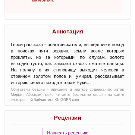
материала
Аннотация
Герои рассказа – золотоискатели, вышедшие в поход
в поисках пяти вершин, земли возле которых
прокляты, но за которыми, по слухам, золото
выходит густо, как замазка сквозь сжатые пальцы.
На поляну к их становищу выходит человек в
странном золотом поясе и, умирая, рассказывает
историю своего похода к горам Руки…
Обитатели бездны - oписание и краткое содержание, автор
Меррит Абрахам Грейс, читайте бесплатно онлайн на сайте
электронной библиотеки KNIGGER.com
Рецензии
Написать рецензию