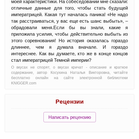
моей характеристики. На собеседовании мне сказали:
отличные данные для того, чтобы стать будущей
императрицей. Какая тут началась паника! «Не надо
так расстраиваться, у вас еще есть шанс выбыть», –
обрадовали меня.Если бы вы знали, какие я
приложила усилия, чтобы действительно выбыть из
этого соревнования! Но история оказалась гораздо
длиннее, чем я думала вначале. И гораздо
интереснее. Как вы думаете, кто же в конце концов
стал императрицей Темной империи?
О вкусах не спорят, о вкусах кричат - oписание и краткое
содержание, автор Косухина Наталья Викторовна, читайте
бесплатно онлайн на сайте электронной библиотеки
KNIGGER.com
Рецензии
Написать рецензию