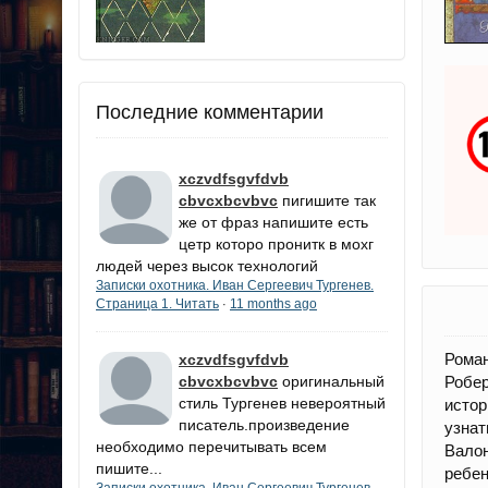
Последние комментарии
xczvdfsgvfdvb
cbvcxbcvbvc
пигишите так
же от фраз напишите есть
цетр которо пронитк в мохг
людей через высок технологий
Записки охотника. Иван Сергеевич Тургенев.
Страница 1. Читать
11 months ago
·
Рома
xczvdfsgvfdvb
Робе
cbvcxbcvbvc
оригинальный
стиль Тургенев невероятный
исто
писатель.произведение
узнат
необходимо перечитывать всем
Валон
пишите...
ребен
Записки охотника. Иван Сергеевич Тургенев.