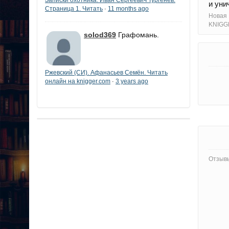
и уни
Страница 1. Читать
11 months ago
·
Новая
KNIGG
solod369
Графомань.
Ржевский (СИ). Афанасьев Семён. Читать
онлайн на knigger.com
3 years ago
·
Отзывы