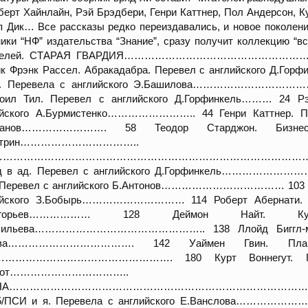
ерт Хайнлайн, Рэй Брэдбери, Генри Каттнер, Пол Андерсон, Ку
 Дик… Все рассказы редко переиздавались, и новое поколени
ики “НФ” издательства “Знание”, сразу получит коллекцию “вс
ателей. СТАРАЯ ГВАРДИЯ……………………………………
ик Фрэнк Рассел. Абракадабра. Перевел с английского Д
т. Перевела с английского Э.Башилова………………………………
роил Тил. Перевел с английского Д.Горфинкель……… 24 Рэ
ийского А.Бурмистенко…………………….. 44 Генри Каттнер. Пчх
аканов……………………. 58 Теодор Старджон. Бизнес
.Эстрин…………………………
…………………………………………………………………………………………
д в ад. Перевел с английского Д.Горфинкель…………………
. Перевел с английского Б.Антонов……………………………… 103 Дже
ийского З.Бобырь………………………… 114 Роберт Абернати. Чел
ригорьев……………… 128 Деймон Найт. Кук
сильева………………………………………….. 138 Ллойд Биггл-млад
сова………………………………. 142 Уаймен Гвин. Плане
ь……………………………………………. 180 Курт Воннегут. Гарри
.Загот…………………………
НА…………………………………………………………………………………………
/5/ПСИ и я. Перевела с английского Е.Ванслова…………………