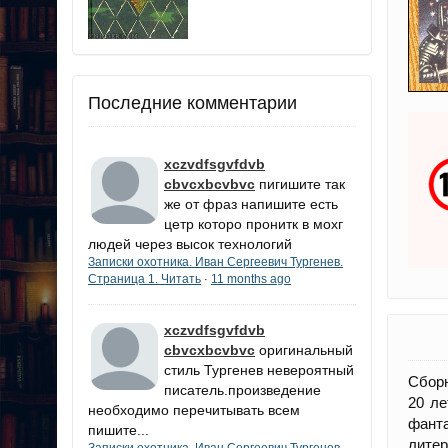
Последние комментарии
xczvdfsgvfdvb
cbvcxbcvbvc
пигишите так
же от фраз напишите есть
цетр которо пронитк в мохг
людей через высок технологий
Записки охотника. Иван Сергеевич Тургенев.
Страница 1. Читать
11 months ago
·
xczvdfsgvfdvb
cbvcxbcvbvc
оригинальный
стиль Тургенев невероятный
Сборн
писатель.произведение
20 ле
необходимо перечитывать всем
фанта
пишите...
литер
Записки охотника. Иван Сергеевич Тургенев.