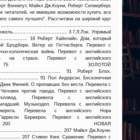
рт Воннегут, Майкл Дж.Коуни, Роберт Силверберг,
е читателей, не имевшее возможности купить все
его самого лучшего”. Рассчитана на широкий круг
………………………………………………………………………..
.Горфинкель…………………………….. 3 Г.Л.Лэк. Упрямый
…………… 18 Роберт Хайнлайн. Дом, который
й Брэдбери. Ветер из Геттисберга. Перевел с
и-хологическая война. Перевел с английского
 на страхе. Перевел с английского
….. 75 ЗОЛОТОЙ
……………………….. 91 Роберт Блох.
……………………….. 91 Пол Андерсон. Бесконечная
к Финней. О пропавших без вести. Перевела с
овек против города. Перевел с английского
ловод. Перевела с английского
ший. Музыкодел. Перевела с английского
рята. Перевела с английского Нора
сон Бержерон. Перевел с английского
….. 200 НОВАЯ
……………………. 207 Майкл Дж.Коуни.
…………. 207 Стивен Кинг. Сражение. Перевел с