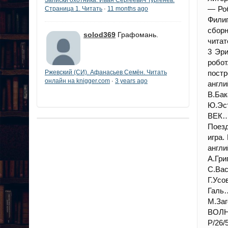
— Роб
Страница 1. Читать
11 months ago
·
Филип
сборн
solod369
Графомань.
чит
3 Эр
робо
Ржевский (СИ). Афанасьев Семён. Читать
пост
онлайн на knigger.com
3 years ago
·
англ
В.Б
Ю
ВЕК
Поез
игра
англ
А.Г
С.Ва
Г.У
Гал
М
ВОЛ
Р/26