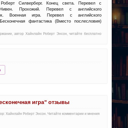
рт Силверберг. Конец света. Перевел с
ен. Прохожий. Перевел с английского
енная игра. Перевел с английского
ечная фантастика (Вместо послесловия)
ержание, автор Хайнлайн Роберт Энсон, читайте бесплатно
ю
есконечная игра" отзывы
тор: Хайнлайн Роберт Энсон. Читайте комментарии и мнения