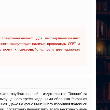
 совершеннолетних. Для несовершеннолетних
книге присутствует наличие пропаганды ЛГБТ и
на почту
kniger.com@gmail.com
для удаления
ики, опубликованной в издательстве “Знание” за
 выпущенного тремя изданиями сборника “Научная
енная. Даже на фоне нынешнего изобилия подобной
и, достаточно перечислить всего несколько имен