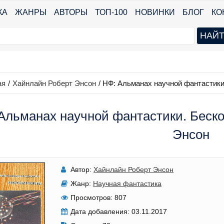
КА
ЖАНРЫ
АВТОРЫ
ТОП-100
НОВИНКИ
БЛОГ
КО
ая
/
Хайнлайн Роберт Энсон
/
НФ: Альманах научной фантастики
Альманах научной фантастики. Беско
Энсон
Автор:
Хайнлайн Роберт Энсон
Жанр:
Научная фантастика
Просмотров:
807
Дата добавления:
03.11.2017