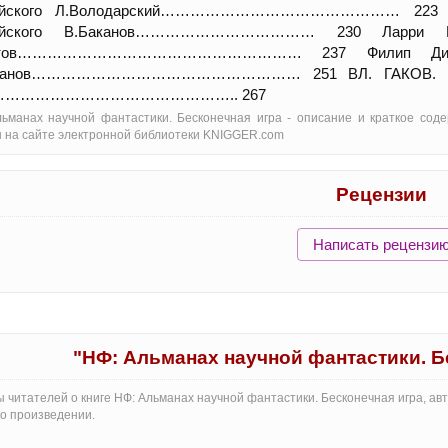
ийского Л.Володарский………………………………………… 223 Робе
лийского В.Баканов……………………………… 230 Ларри Нив
итов………………………………………………… 237 Филип Дик. Во
канов……………………………………………… 251 ВЛ. ГАКОВ. Бескон
……………………………………….. 267
ьманах научной фантастики. Бесконечная игра - oписание и краткое сод
 на сайте электронной библиотеки KNIGGER.com
Рецензии
Написать рецензи
"НФ: Альманах научной фантастики. Б
 читателей о книге НФ: Альманах научной фантастики. Бесконечная игра, ав
о произведении.