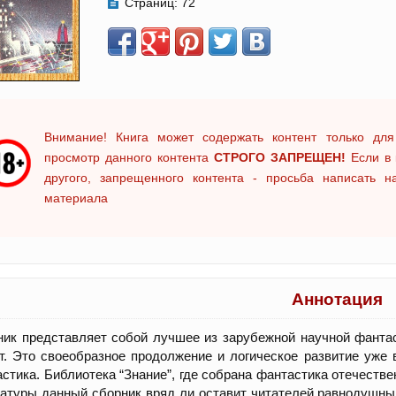
Страниц:
72
Внимание! Книга может содержать контент только для
просмотр данного контента
СТРОГО ЗАПРЕЩЕН!
Если в 
другого, запрещенного контента - просьба написать 
материала
Аннотация
ик представляет собой лучшее из зарубежной научной фантаст
т. Это своеобразное продолжение и логическое развитие уже
стика. Библиотека “Знание”, где собрана фантастика отечеств
атуры данный сборник вряд ли оставит читателей равнодушным