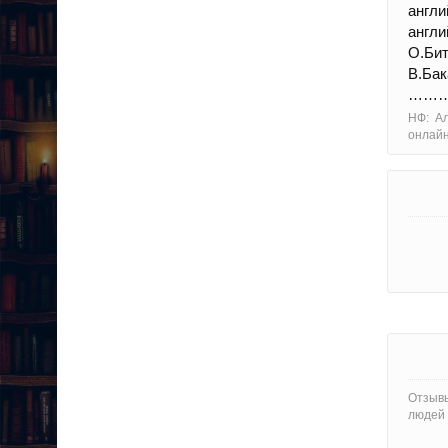
англ
анг
О.Б
В.Ба
………
НФ: Ал
онлайн
Отзывы
людей 