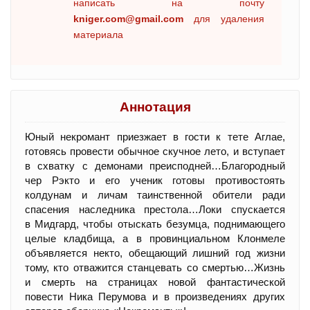
написать на почту
kniger.com@gmail.com
для удаления
материала
Аннотация
Юный некромант приезжает в гости к тете Аглае,
готовясь провести обычное скучное лето, и вступает
в схватку с демонами преисподней…Благородный
чер Рэкто и его ученик готовы противостоять
колдунам и личам таинственной обители ради
спасения наследника престола…Локи спускается
в Мидгард, чтобы отыскать безумца, поднимающего
целые кладбища, а в провинциальном Клонмеле
объявляется некто, обещающий лишний год жизни
тому, кто отважится станцевать со смертью…Жизнь
и смерть на страницах новой фантастической
повести Ника Перумова и в произведениях других