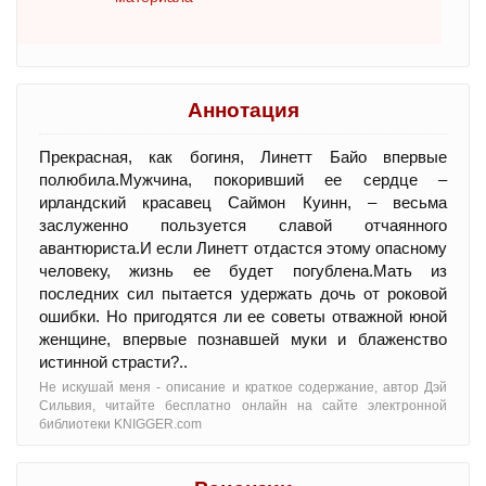
Аннотация
Прекрасная, как богиня, Линетт Байо впервые
полюбила.Мужчина, покоривший ее сердце –
ирландский красавец Саймон Куинн, – весьма
заслуженно пользуется славой отчаянного
авантюриста.И если Линетт отдастся этому опасному
человеку, жизнь ее будет погублена.Мать из
последних сил пытается удержать дочь от роковой
ошибки. Но пригодятся ли ее советы отважной юной
женщине, впервые познавшей муки и блаженство
истинной страсти?..
Не искушай меня - oписание и краткое содержание, автор Дэй
Сильвия, читайте бесплатно онлайн на сайте электронной
библиотеки KNIGGER.com