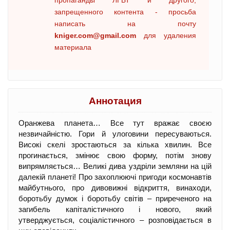
пропаганды ЛГБТ и другого,
запрещенного контента - просьба
написать на почту
kniger.com@gmail.com
для удаления
материала
Аннотация
Оранжева планета… Все тут вражає своєю
незвичайністю. Гори й улоговини пересуваються.
Високі скелі зростаються за кілька хвилин. Все
прогинається, змінює свою форму, потім знову
випрямляється… Великі дива уздріли земляни на цій
далекій планеті! Про захоплюючі пригоди космонавтів
майбутнього, про дивовижні відкриття, винаходи,
боротьбу думок і боротьбу світів – приреченого на
загибель капіталістичного і нового, який
утверджується, соціалістичного – розповідається в