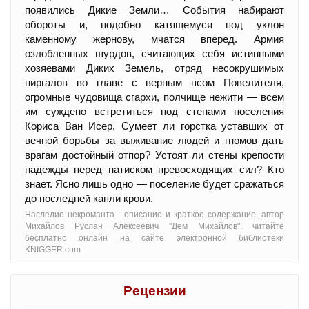
появились Дикие Земли… События набирают
обороты и, подобно катящемуся под уклон
каменному жернову, мчатся вперед. Армия
озлобленных шурдов, считающих себя истинными
хозяевами Диких Земель, отряд несокрушимых
ниргалов во главе с верным псом Повелителя,
огромные чудовища сгархи, полчище нежити — всем
им суждено встретиться под стенами поселения
Кориса Ван Исер. Сумеет ли горстка уставших от
вечной борьбы за выживание людей и гномов дать
врагам достойный отпор? Устоят ли стены крепости
надежды перед натиском превосходящих сил? Кто
знает. Ясно лишь одно — поселение будет сражаться
до последней капли крови.
Наследие некроманта - oписание и краткое содержание, автор
Михайлов Руслан Алексеевич "Дем Михайлов", читайте
бесплатно онлайн на сайте электронной библиотеки
KNIGGER.com
Рецензии