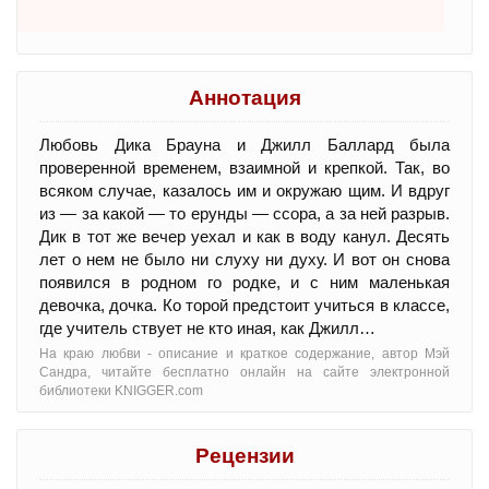
Аннотация
Любовь Дика Брауна и Джилл Баллард была
проверенной временем, взаимной и крепкой. Так, во
всяком случае, казалось им и окружаю щим. И вдруг
из — за какой — то ерунды — ссора, а за ней разрыв.
Дик в тот же вечер уехал и как в воду канул. Десять
лет о нем не было ни слуху ни духу. И вот он снова
появился в родном го родке, и с ним маленькая
девочка, дочка. Ко торой предстоит учиться в классе,
где учитель ствует не кто иная, как Джилл…
На краю любви - oписание и краткое содержание, автор Мэй
Сандра, читайте бесплатно онлайн на сайте электронной
библиотеки KNIGGER.com
Рецензии