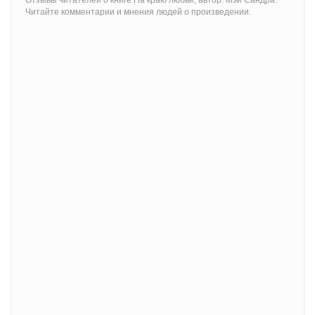
Отзывы читателей о книге На краю любви, автор: Мэй Сандра.
Читайте комментарии и мнения людей о произведении.