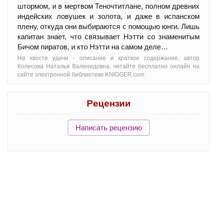
штормом, и в мертвом Теночтитлане, полном древних
индейских ловушек и золота, и даже в испанском
плену, откуда они выбираются с помощью юнги. Лишь
капитан знает, что связывает Нэтти со знаменитым
Бичом пиратов, и кто Нэтти на самом деле…
На хвосте удачи - oписание и краткое содержание, автор
Колесова Наталья Валенидовна, читайте бесплатно онлайн на
сайте электронной библиотеки KNIGGER.com
Рецензии
Написать рецензию